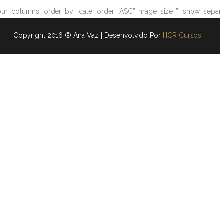
ur_columns” order_by=”date” order=”ASC” image_size=”” show_separa
Copyright 2016 ® Ana Vaz | Desenvolvido Por
HCR Cursos
|